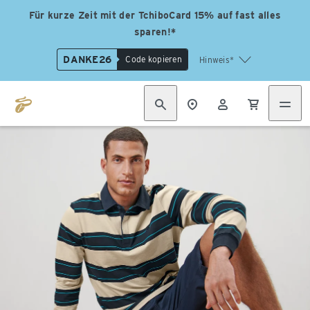
Für kurze Zeit mit der TchiboCard 15% auf fast alles
sparen!*
DANKE26
Code kopieren
Hinweis*