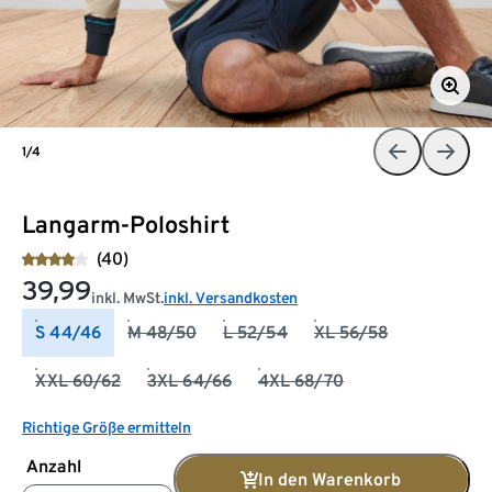
1/4
Langarm-Poloshirt
(40)
39,99
inkl. MwSt.
inkl. Versandkosten
S 44/46
M 48/50
L 52/54
XL 56/58
XXL 60/62
3XL 64/66
4XL 68/70
Richtige Größe ermitteln
Anzahl
In den Warenkorb