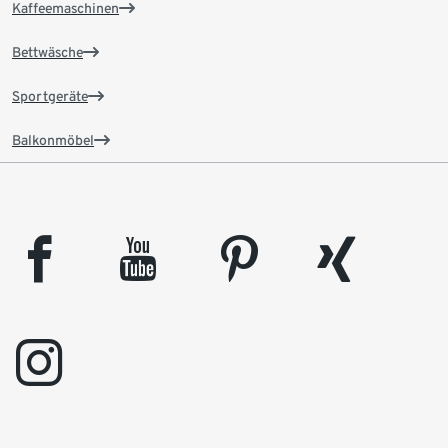
Kaffeemaschinen
Bettwäsche
Sportgeräte
Balkonmöbel
facebook
youtube
pinterest
xing
instagram