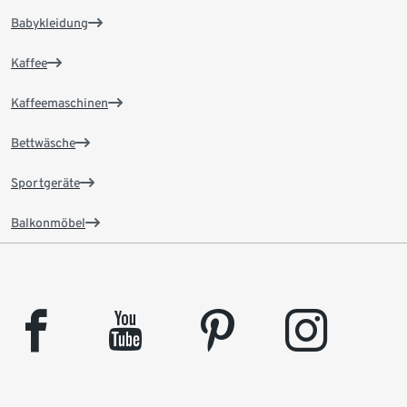
Babykleidung
Kaffee
Kaffeemaschinen
Bettwäsche
Sportgeräte
Balkonmöbel
facebook
youtube
pinterest
instagram