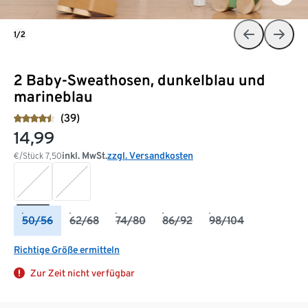
1/2
2 Baby-Sweathosen, dunkelblau und
marineblau
(39)
14,99
inkl. MwSt.
zzgl. Versandkosten
€/Stück
7,50
50/56
62/68
74/80
86/92
98/104
Richtige Größe ermitteln
Zur Zeit nicht verfügbar