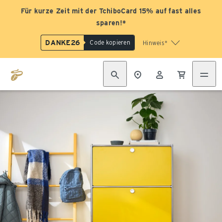
Für kurze Zeit mit der TchiboCard 15% auf fast alles
sparen!*
DANKE26
Code kopieren
Hinweis*