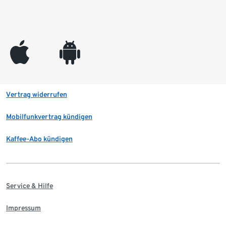
appleinc
android
Vertrag widerrufen
Mobilfunkvertrag kündigen
Kaffee-Abo kündigen
Service & Hilfe
Impressum