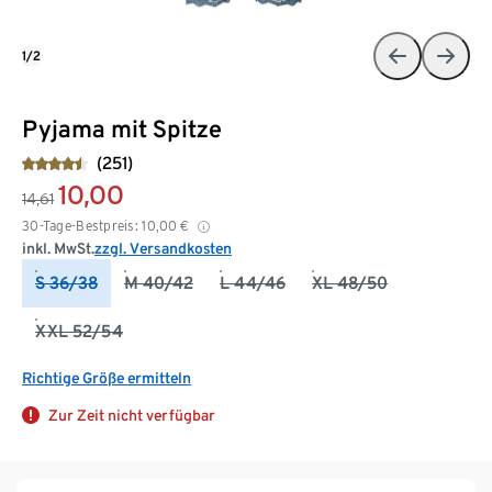
1/2
Pyjama mit Spitze
(251)
10,00
14,61
30-Tage-Bestpreis:
10,00
€
inkl. MwSt.
zzgl. Versandkosten
S 36/38
M 40/42
L 44/46
XL 48/50
XXL 52/54
Richtige Größe ermitteln
Zur Zeit nicht verfügbar