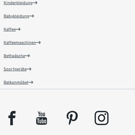
Kinderkleidung
Babykleidung
Kaffee
Kaffeemaschinen
Bettwäsche
Sportgeräte
Balkonmöbel
facebook
youtube
pinterest
instagram