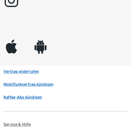
instagram
appleinc
android
Vertrag widerrufen
Mobilfunkvertrag kündigen
Kaffee-Abo kündigen
Service & Hilfe