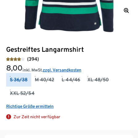
Gestreiftes Langarmshirt
(394)
8,00
inkl. MwSt.
zzgl. Versandkosten
S 36/38
M 40/42
L 44/46
XL 48/50
XXL 52/54
Richtige Größe ermitteln
Zur Zeit nicht verfügbar