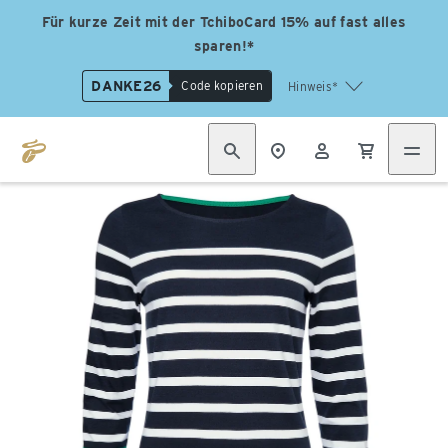
Für kurze Zeit mit der TchiboCard 15% auf fast alles
sparen!*
DANKE26
Code kopieren
Hinweis*