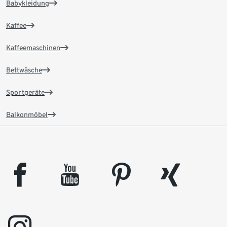
Babykleidung
Kaffee
Kaffeemaschinen
Bettwäsche
Sportgeräte
Balkonmöbel
facebook
youtube
pinterest
xing