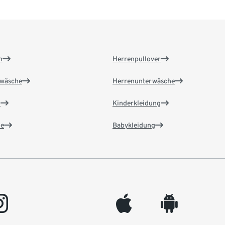
n
Herrenpullover
wäsche
Herrenunterwäsche
n
Kinderkleidung
e
Babykleidung
gram
appleinc
android