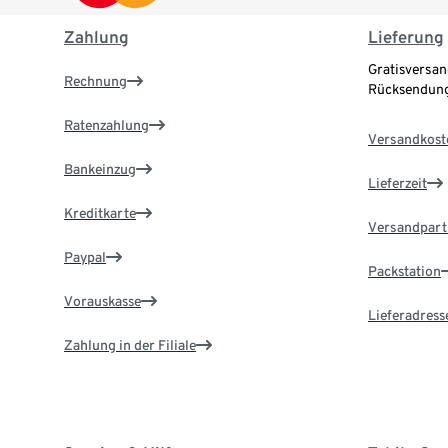
Zahlung
Lieferung
Gratisversan
Rechnung
Rücksendung
Ratenzahlung
Versandkost
Bankeinzug
Lieferzeit
Kreditkarte
Versandpart
Paypal
Packstation
Vorauskasse
Lieferadress
Zahlung in der Filiale