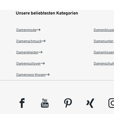
Unsere beliebtesten Kategorien
Damenmode
Damenbluse
Damenschmuck
Damenunter
Damenkleider
Damenhose
Damenpullover
Damenschuh
Damensporthosen
facebook
youtube
pinterest
xing
insta