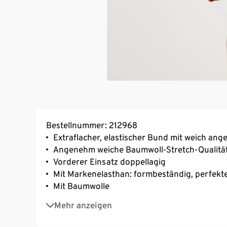
Bestellnummer: 212968
Extraflacher, elastischer Bund mit weich ang
Angenehm weiche Baumwoll-Stretch-Qualitä
Vorderer Einsatz doppellagig
Mit Markenelasthan: formbeständig, perfekte
Mit Baumwolle
Wir möchten Sie darüber informieren, dass
Mehr anzeigen
unser Produkt kein GOTS-Produkt ist. Der G
Probleme in der Lieferkette, die außerhalb u