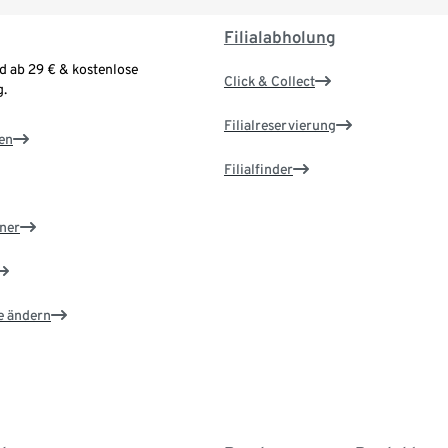
Filialabholung
d ab 29 € & kostenlose
Click & Collect
.
Filialreservierung
en
Filialfinder
ner
e ändern