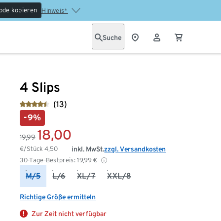
ode kopieren
Hinweis*
Suche
4 Slips
(13)
-9%
18,00
19,99
€/Stück
4,50
inkl. MwSt.
zzgl. Versandkosten
30-Tage-Bestpreis:
19,99
€
M/5
L/6
XL/7
XXL/8
Richtige Größe ermitteln
Zur Zeit nicht verfügbar