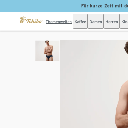
Für kurze Zeit mit d
Themenwelten
Kaffee
Damen
Herren
Kin