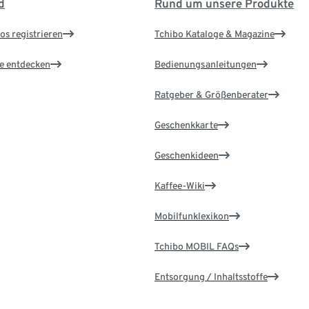
d
Rund um unsere Produkte
os registrieren
Tchibo Kataloge & Magazine
le entdecken
Bedienungsanleitungen
Ratgeber & Größenberater
Geschenkkarte
Geschenkideen
Kaffee-Wiki
Mobilfunklexikon
Tchibo MOBIL FAQs
Entsorgung / Inhaltsstoffe