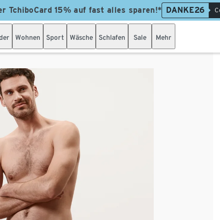
er TchiboCard 15% auf fast alles sparen!*
DANKE26
C
der
Wohnen
Sport
Wäsche
Schlafen
Sale
Mehr