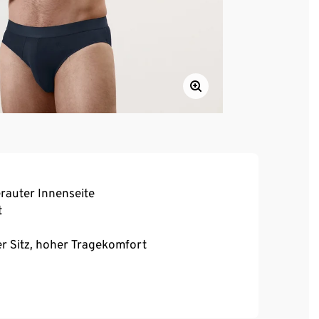
erauter Innenseite
t
r Sitz, hoher Tragekomfort
 entgegen den Angaben an dem Produkt,
rund hierfür sind unvorhergesehene
nseres Einflussbereichs liegen. Auch ohne