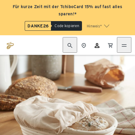
Für kurze Zeit mit der TchiboCard 15% auf fast alles
sparen!*
DANKE26
Code kopieren
Hinweis*