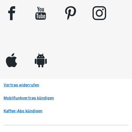
facebook
youtube
pinterest
instagram
appleinc
android
Vertrag widerrufen
Mobilfunkvertrag kündigen
Kaffee-Abo kündigen