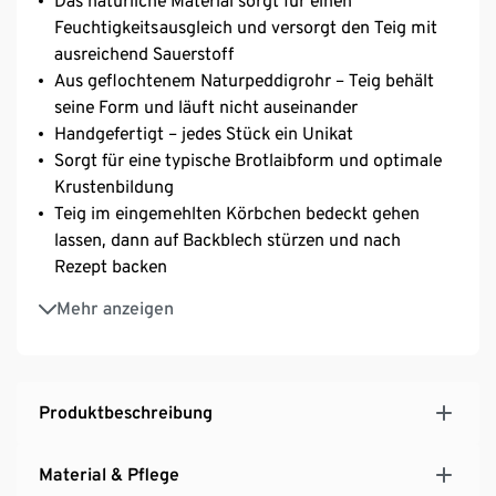
Das natürliche Material sorgt für einen
Feuchtigkeitsausgleich und versorgt den Teig mit
ausreichend Sauerstoff
Aus geflochtenem Naturpeddigrohr – Teig behält
seine Form und läuft nicht auseinander
Handgefertigt – jedes Stück ein Unikat
Sorgt für eine typische Brotlaibform und optimale
Krustenbildung
Teig im eingemehlten Körbchen bedeckt gehen
lassen, dann auf Backblech stürzen und nach
Rezept backen
Auch als Brotkorb nutzbar
Mehr anzeigen
Zum Herstellen von Brotlaiben von 700 bis 1.500 g
Rezeptvorschläge online abrufbar
Inkl. Baumwolltuch – als Abdeckung oder Inlay
verwendbar
Produktbeschreibung
Material & Pflege