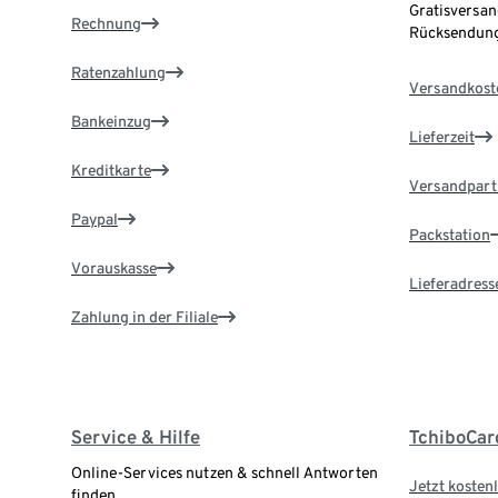
Gratisversan
Rechnung
Rücksendung
Ratenzahlung
Versandkost
Bankeinzug
Lieferzeit
Kreditkarte
Versandpart
Paypal
Packstation
Vorauskasse
Lieferadress
Zahlung in der Filiale
Service & Hilfe
TchiboCar
Online-Services nutzen & schnell Antworten
Jetzt kostenl
finden.