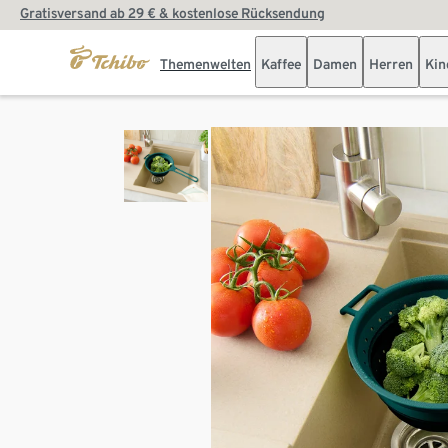
Gratisversand ab 29 € & kostenlose Rücksendung
Themenwelten
Kaffee
Damen
Herren
Kin