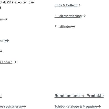
d ab 29 € & kostenlose
Click & Collect
.
Filialreservierung
en
Filialfinder
ner
e ändern
d
Rund um unsere Produkte
os registrieren
Tchibo Kataloge & Magazine