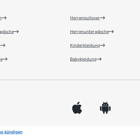
n
Herrenpullover
wäsche
Herrenunterwäsche
n
Kinderkleidung
e
Babykleidung
appleinc
android
bo kündigen