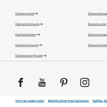
Damenmode
Damenbluse
Damenschmuck
Damenunter
Damenkleider
Damenhose
Damenpullover
Damenschuh
Damensporthosen
facebook
youtube
pinterest
instagram
Vertrag widerrufen
Mobilfunkvertrag kündigen
Kaffee-A