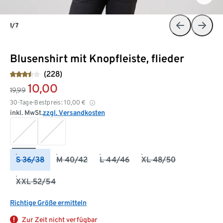
1/7
Blusenshirt mit Knopfleiste, flieder
(228)
10,00
19,99
30-Tage-Bestpreis:
10,00
€
inkl. MwSt.
zzgl. Versandkosten
S 36/38
M 40/42
L 44/46
XL 48/50
XXL 52/54
Richtige Größe ermitteln
Zur Zeit nicht verfügbar