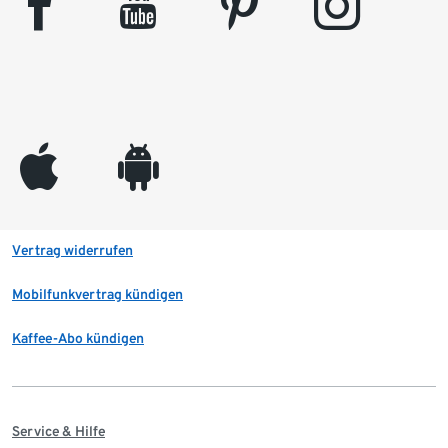
facebook
youtube
pinterest
instagram
appleinc
android
Vertrag widerrufen
Mobilfunkvertrag kündigen
Kaffee-Abo kündigen
Service & Hilfe