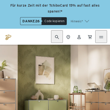
Für kurze Zeit mit der TchiboCard 15% auf fast alles
sparen!*
DANKE26
Code kopieren
Hinweis*