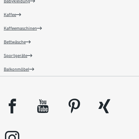
Babykleidung
Kaffee
Kaffeemaschinen
Bettwäsche
Sportgeräte
Balkonmöbel
facebook
youtube
pinterest
xing
instagram