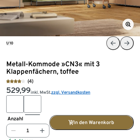
1/10
Metall-Kommode »CN3« mit 3
Klappenfächern, toffee
(4)
529,99
inkl. MwSt.
zzgl. Versandkosten
Anzahl
In den Warenkorb