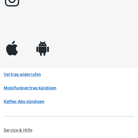
appleinc
android
Vertrag widerrufen
Mobilfunkvertrag kündigen
Kaffee-Abo kündigen
Service & Hilfe