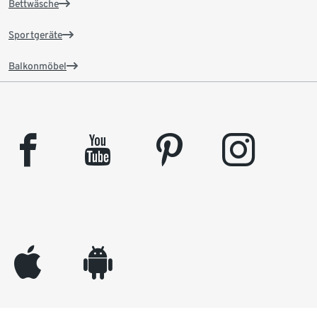
Bettwäsche
Sportgeräte
Balkonmöbel
facebook
youtube
pinterest
instagram
appleinc
android