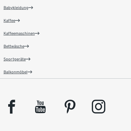
Babykleidung
Kaffee
Kaffeemaschinen
Bettwäsche
Sportgeräte
Balkonmöbel
facebook
youtube
pinterest
instagram