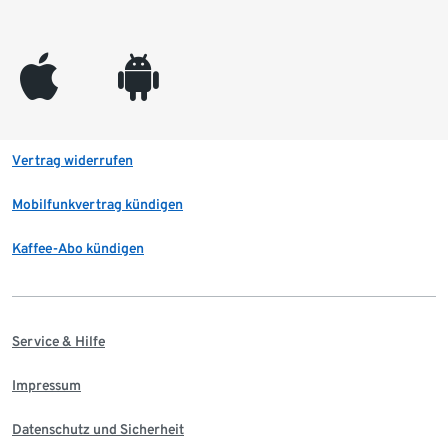
appleinc
android
Vertrag widerrufen
Mobilfunkvertrag kündigen
Kaffee-Abo kündigen
Service & Hilfe
Impressum
Datenschutz und Sicherheit