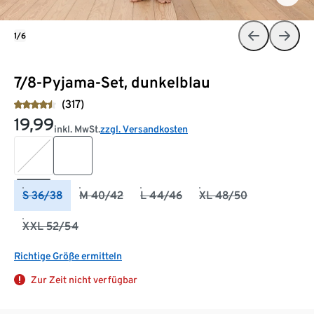
1/6
7/8-Pyjama-Set, dunkelblau
(317)
19,99
inkl. MwSt.
zzgl. Versandkosten
S 36/38
M 40/42
L 44/46
XL 48/50
XXL 52/54
Richtige Größe ermitteln
Zur Zeit nicht verfügbar