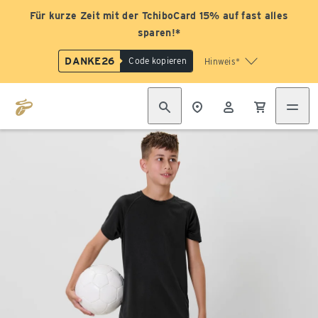
Für kurze Zeit mit der TchiboCard 15% auf fast alles
sparen!*
DANKE26
Code kopieren
Hinweis*