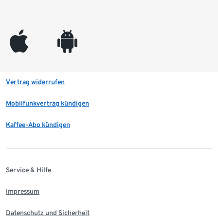
appleinc
android
Vertrag widerrufen
Mobilfunkvertrag kündigen
Kaffee-Abo kündigen
Service & Hilfe
Impressum
Datenschutz und Sicherheit