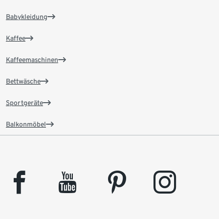
Babykleidung
Kaffee
Kaffeemaschinen
Bettwäsche
Sportgeräte
Balkonmöbel
facebook
youtube
pinterest
instagram