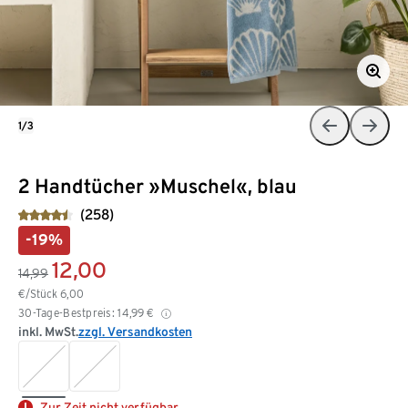
1/3
2 Handtücher »Muschel«, blau
(258)
-19%
12,00
14,99
€/Stück
6,00
30-Tage-Bestpreis:
14,99
€
inkl. MwSt.
zzgl. Versandkosten
Zur Zeit nicht verfügbar