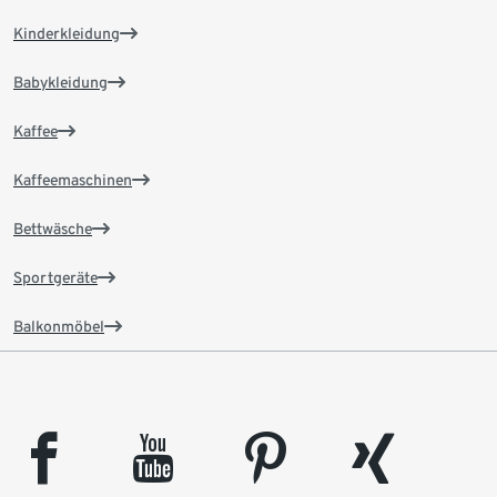
Kinderkleidung
Babykleidung
Kaffee
Kaffeemaschinen
Bettwäsche
Sportgeräte
Balkonmöbel
facebook
youtube
pinterest
xing