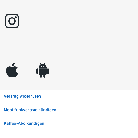
instagram
appleinc
android
Vertrag widerrufen
Mobilfunkvertrag kündigen
Kaffee-Abo kündigen