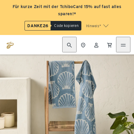
Für kurze Zeit mit der TchiboCard 15% auf fast alles
sparen!*
DANKE26
Code kopieren
Hinweis*