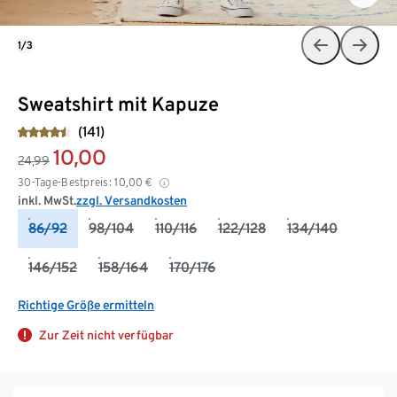
1/3
Sweatshirt mit Kapuze
(141)
10,00
24,99
30-Tage-Bestpreis:
10,00
€
inkl. MwSt.
zzgl. Versandkosten
86/92
98/104
110/116
122/128
134/140
146/152
158/164
170/176
Richtige Größe ermitteln
Zur Zeit nicht verfügbar