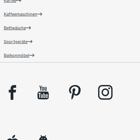
Kaffee
Kaffeemaschinen
Bettwäsche
Sportgeräte
Balkonmöbel
facebook
youtube
pinterest
instagram