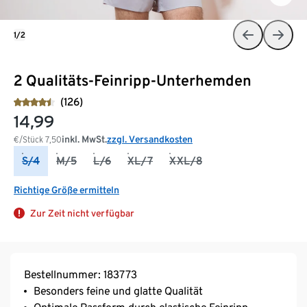
1/2
2 Qualitäts-Feinripp-Unterhemden
(126)
14,99
inkl. MwSt.
zzgl. Versandkosten
€/Stück
7,50
S/4
M/5
L/6
XL/7
XXL/8
Richtige Größe ermitteln
Zur Zeit nicht verfügbar
Bestellnummer: 183773
Besonders feine und glatte Qualität