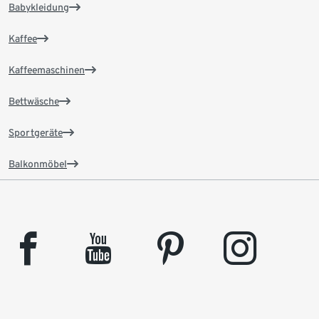
Babykleidung
Kaffee
Kaffeemaschinen
Bettwäsche
Sportgeräte
Balkonmöbel
facebook
youtube
pinterest
instagram