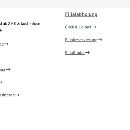
Filialabholung
d ab 29 € & kostenlose
Click & Collect
.
Filialreservierung
en
Filialfinder
ner
e ändern