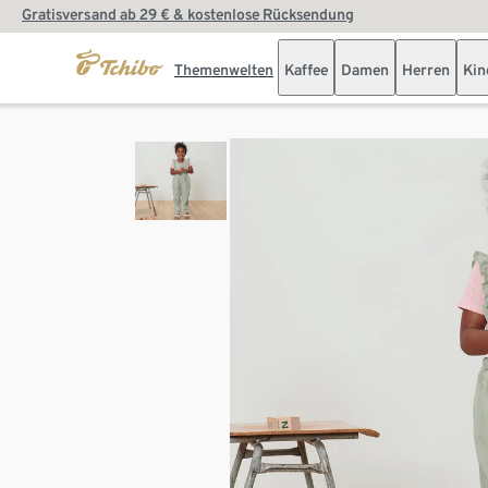
Gratisversand ab 29 € & kostenlose Rücksendung
Themenwelten
Kaffee
Damen
Herren
Kin