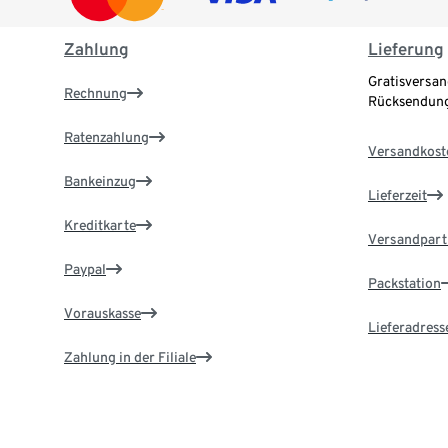
Zahlung
Lieferung
Gratisversan
Rechnung
Rücksendung
Ratenzahlung
Versandkost
Bankeinzug
Lieferzeit
Kreditkarte
Versandpart
Paypal
Packstation
Vorauskasse
Lieferadress
Zahlung in der Filiale