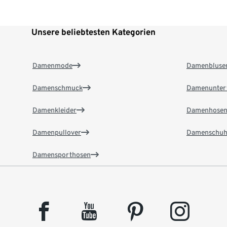
Unsere beliebtesten Kategorien
Damenmode
Damenbluse
Damenschmuck
Damenunter
Damenkleider
Damenhose
Damenpullover
Damenschuh
Damensporthosen
facebook
youtube
pinterest
instagram