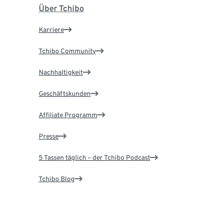
Über Tchibo
Karriere
Tchibo Community
Nachhaltigkeit
Geschäftskunden
Affiliate Programm
Presse
5 Tassen täglich – der Tchibo Podcast
Tchibo Blog