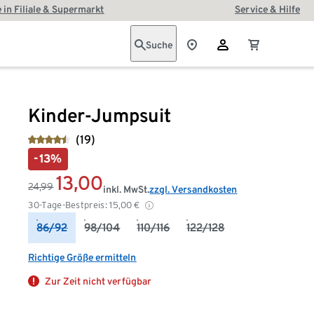
 in Filiale & Supermarkt
Service & Hilfe
Suche
Kinder-Jumpsuit
(19)
-13%
13,00
24,99
inkl. MwSt.
zzgl. Versandkosten
30-Tage-Bestpreis:
15,00
€
86/92
98/104
110/116
122/128
Richtige Größe ermitteln
Zur Zeit nicht verfügbar