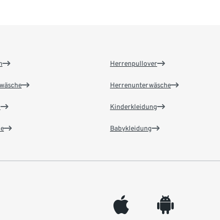
n
Herrenpullover
wäsche
Herrenunterwäsche
n
Kinderkleidung
e
Babykleidung
appleinc
android