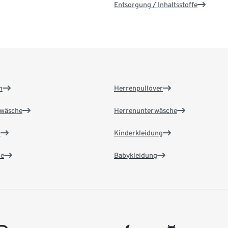
Entsorgung / Inhaltsstoffe
n
Herrenpullover
wäsche
Herrenunterwäsche
n
Kinderkleidung
e
Babykleidung