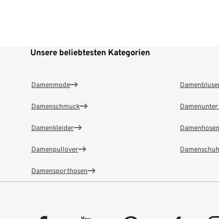
Unsere beliebtesten Kategorien
Damenmode
Damenbluse
Damenschmuck
Damenunter
Damenkleider
Damenhose
Damenpullover
Damenschuh
Damensporthosen