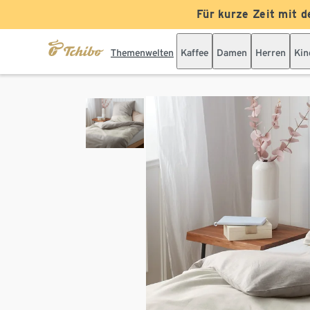
Für kurze Zeit mit d
Themenwelten
Kaffee
Damen
Herren
Kin