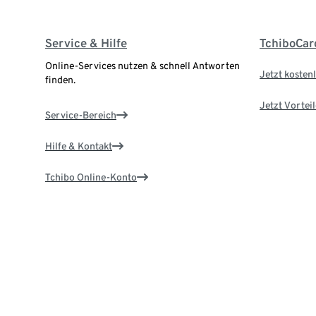
Service & Hilfe
TchiboCar
Online-Services nutzen & schnell Antworten
Jetzt kostenl
finden.
Jetzt Vortei
Service-Bereich
Hilfe & Kontakt
Tchibo Online-Konto