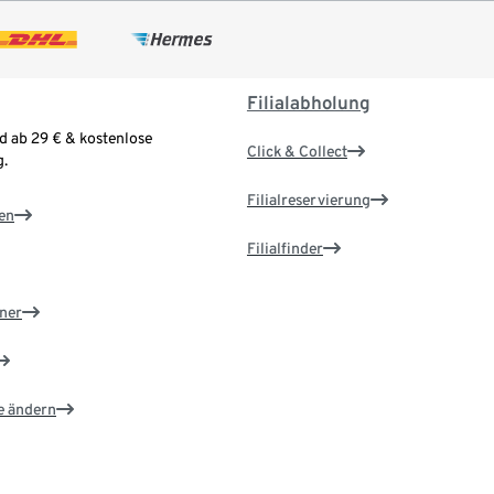
Filialabholung
d ab 29 € & kostenlose
Click & Collect
.
Filialreservierung
en
Filialfinder
ner
e ändern