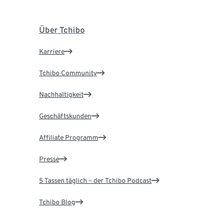
Über Tchibo
Karriere
Tchibo Community
Nachhaltigkeit
Geschäftskunden
Affiliate Programm
Presse
5 Tassen täglich – der Tchibo Podcast
Tchibo Blog