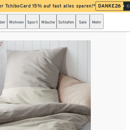
er TchiboCard 15% auf fast alles sparen!*
DANKE26
C
der
Wohnen
Sport
Wäsche
Schlafen
Sale
Mehr