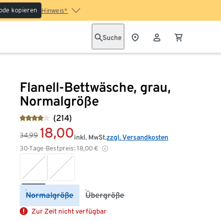
ode kopieren
Hinweis*
Suche
Flanell-Bettwäsche, grau,
Normalgröße
(214)
18,00
34,99
inkl. MwSt.
zzgl. Versandkosten
30-Tage-Bestpreis:
18,00
€
Normalgröße
Übergröße
Zur Zeit nicht verfügbar