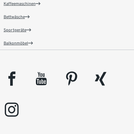
Kaffeemaschinen
Bettwäsche
Sportgeräte
Balkonmöbel
facebook
youtube
pinterest
xing
instagram