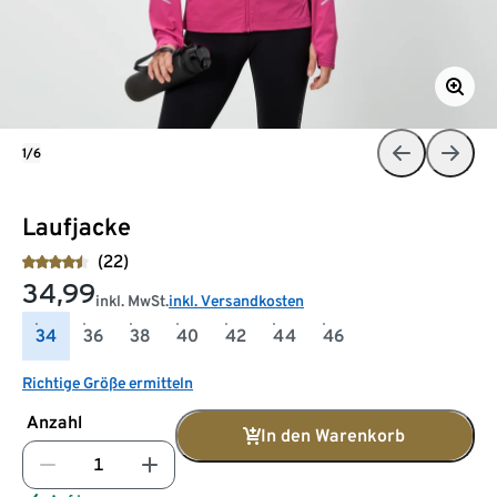
1/6
Laufjacke
(22)
34,99
inkl. MwSt.
inkl. Versandkosten
34
36
38
40
42
44
46
Richtige Größe ermitteln
Anzahl
In den Warenkorb