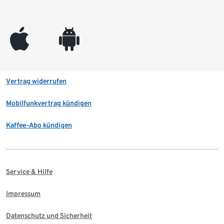
appleinc
android
Vertrag widerrufen
Mobilfunkvertrag kündigen
Kaffee-Abo kündigen
Service & Hilfe
Impressum
Datenschutz und Sicherheit