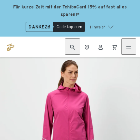
Für kurze Zeit mit der TchiboCard 15% auf fast alles
sparen!*
DANKE26
Code kopieren
Hinweis*