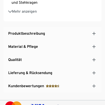
und Stehkragen
Ärmelabschluss mit Daumenloch
Mehr anzeigen
Softes, elastisches Material mit der Faser Creora® –
für optimale Bewegungsfreiheit
Reflektierende Elemente am Arm
Produktbeschreibung
Material & Pflege
Qualität
Lieferung & Rücksendung
Kundenbewertungen