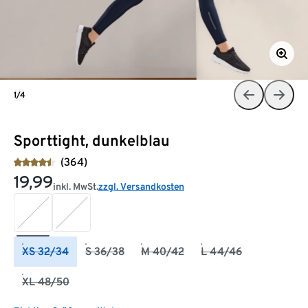
1/4
Sporttight, dunkelblau
(364)
19,99
inkl. MwSt.
zzgl. Versandkosten
XS 32/34
S 36/38
M 40/42
L 44/46
XL 48/50