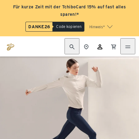
Für kurze Zeit mit der TchiboCard 15% auf fast alles
sparen!*
DANKE26
Code kopieren
Hinweis*