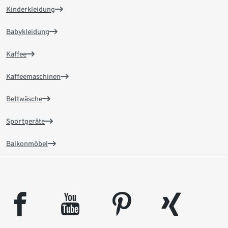
Kinderkleidung
Babykleidung
Kaffee
Kaffeemaschinen
Bettwäsche
Sportgeräte
Balkonmöbel
facebook
youtube
pinterest
xing