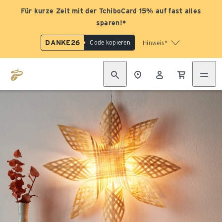
Für kurze Zeit mit der TchiboCard 15% auf fast alles
sparen!*
DANKE26
Code kopieren
Hinweis*