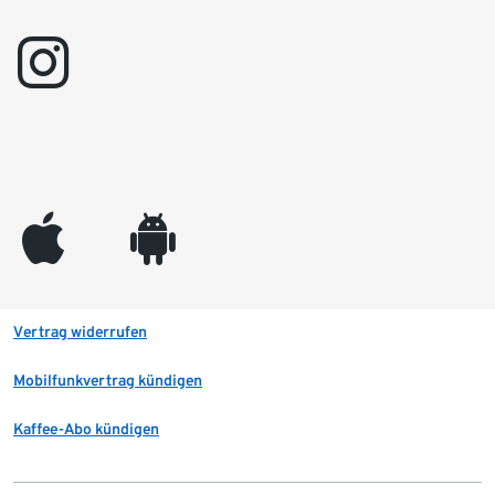
instagram
appleinc
android
Vertrag widerrufen
Mobilfunkvertrag kündigen
Kaffee-Abo kündigen