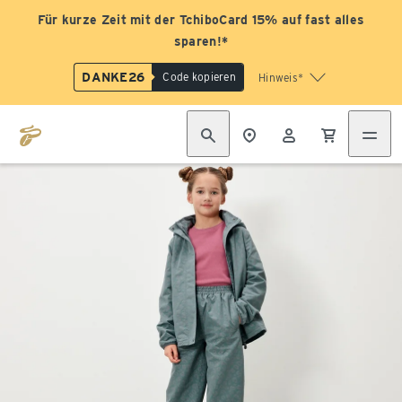
Für kurze Zeit mit der TchiboCard 15% auf fast alles
sparen!*
DANKE26
Code kopieren
Hinweis*