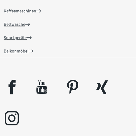
Kaffeemaschinen
Bettwäsche
Sportgeräte
Balkonmöbel
facebook
youtube
pinterest
xing
instagram