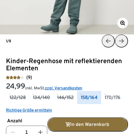
1/8
Kinder-Regenhose mit reflektierenden
Elementen
(9)
24,99
inkl. MwSt.
zzgl. Versandkosten
122/128
134/140
146/152
158/164
170/176
Richtige Größe ermitteln
Anzahl
In den Warenkorb