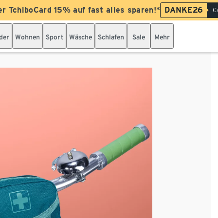
er TchiboCard 15% auf fast alles sparen!*
DANKE26
C
der
Wohnen
Sport
Wäsche
Schlafen
Sale
Mehr