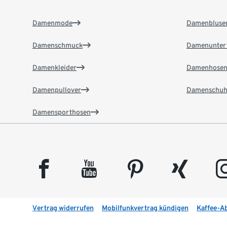
Damenmode
Damenbluse
Damenschmuck
Damenunter
Damenkleider
Damenhose
Damenpullover
Damenschuh
Damensporthosen
facebook
youtube
pinterest
xing
insta
Vertrag widerrufen
Mobilfunkvertrag kündigen
Kaffee-A