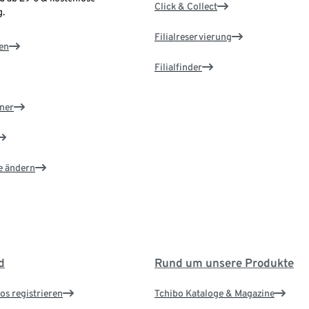
Click & Collect
.
Filialreservierung
en
Filialfinder
ner
e ändern
d
Rund um unsere Produkte
os registrieren
Tchibo Kataloge & Magazine