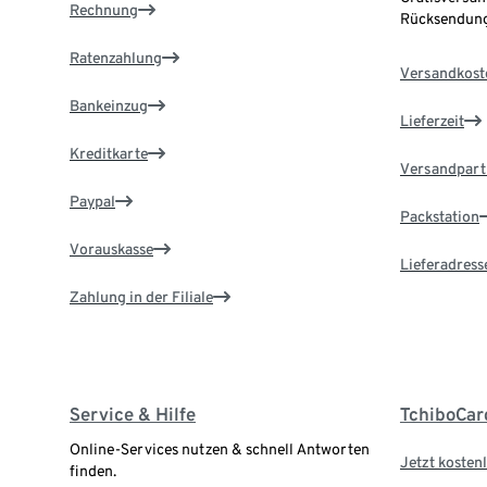
Rechnung
Rücksendung
Ratenzahlung
Versandkost
Bankeinzug
Lieferzeit
Kreditkarte
Versandpart
Paypal
Packstation
Vorauskasse
Lieferadress
Zahlung in der Filiale
Service & Hilfe
TchiboCar
Online-Services nutzen & schnell Antworten
Jetzt kostenl
finden.