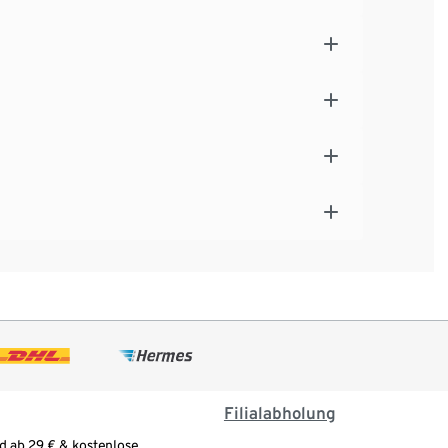
Filialabholung
d ab 29 € & kostenlose