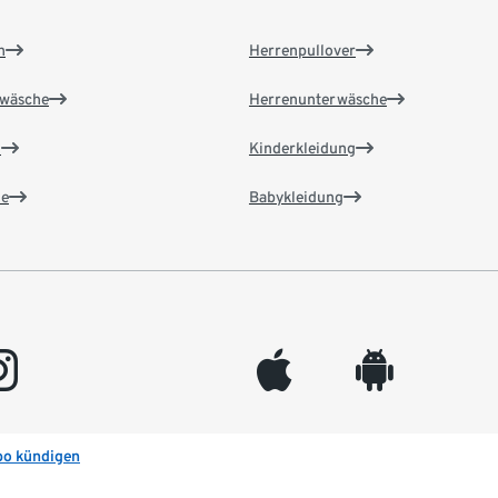
n
Herrenpullover
wäsche
Herrenunterwäsche
n
Kinderkleidung
e
Babykleidung
gram
appleinc
android
bo kündigen