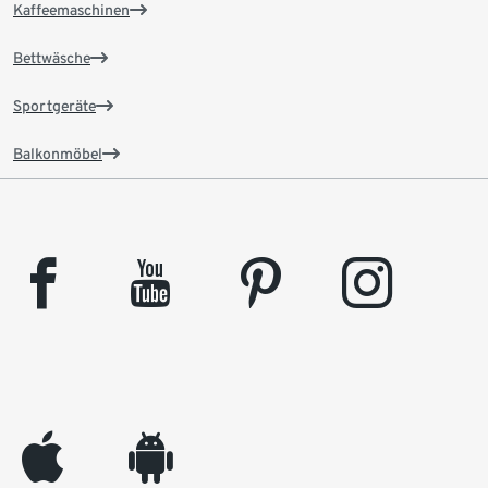
Kaffeemaschinen
Bettwäsche
Sportgeräte
Balkonmöbel
facebook
youtube
pinterest
instagram
appleinc
android