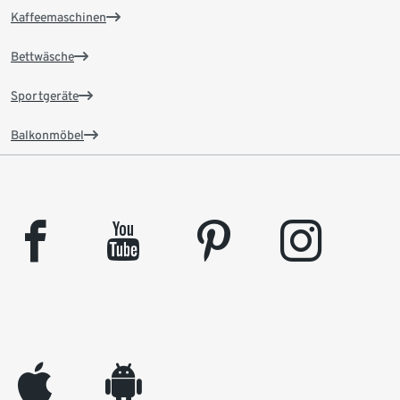
Kaffeemaschinen
Bettwäsche
Sportgeräte
Balkonmöbel
facebook
youtube
pinterest
instagram
appleinc
android