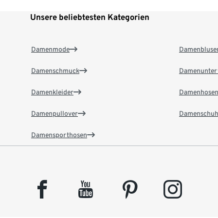
Unsere beliebtesten Kategorien
Damenmode
Damenbluse
Damenschmuck
Damenunter
Damenkleider
Damenhose
Damenpullover
Damenschuh
Damensporthosen
facebook
youtube
pinterest
instagram