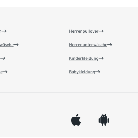
n
Herrenpullover
wäsche
Herrenunterwäsche
n
Kinderkleidung
e
Babykleidung
appleinc
android