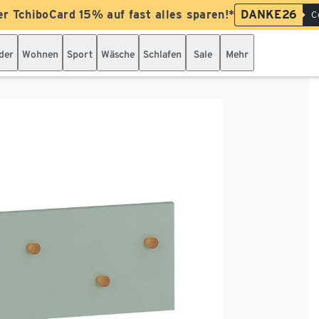
er TchiboCard 15% auf fast alles sparen!*
DANKE26
C
der
Wohnen
Sport
Wäsche
Schlafen
Sale
Mehr