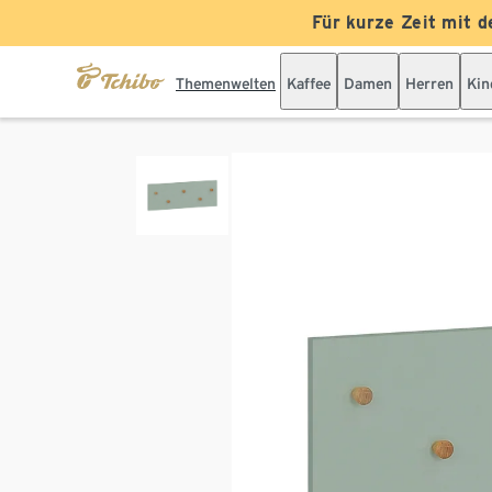
Für kurze Zeit mit d
Themenwelten
Kaffee
Damen
Herren
Kin