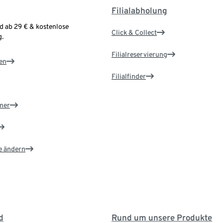
Filialabholung
d ab 29 € & kostenlose
Click & Collect
.
Filialreservierung
en
Filialfinder
ner
e ändern
d
Rund um unsere Produkte