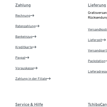
Zahlung
Lieferung
Gratisversan
Rechnung
Rücksendung
Ratenzahlung
Versandkost
Bankeinzug
Lieferzeit
Kreditkarte
Versandpart
Paypal
Packstation
Vorauskasse
Lieferadress
Zahlung in der Filiale
Service & Hilfe
TchiboCar