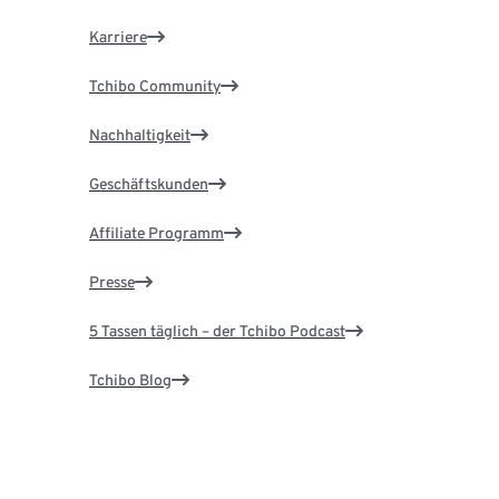
Karriere
Tchibo Community
Nachhaltigkeit
Geschäftskunden
Affiliate Programm
Presse
5 Tassen täglich – der Tchibo Podcast
Tchibo Blog