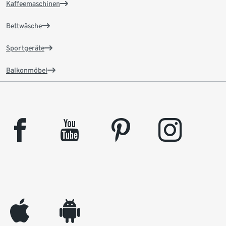
Kaffeemaschinen
Bettwäsche
Sportgeräte
Balkonmöbel
facebook
youtube
pinterest
instagram
appleinc
android