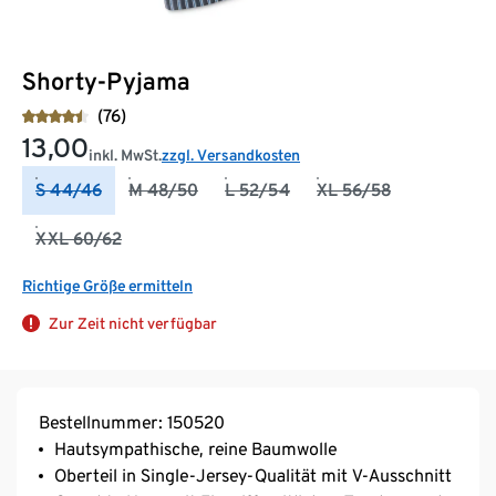
Shorty-Pyjama
(76)
13,00
inkl. MwSt.
zzgl. Versandkosten
S 44/46
M 48/50
L 52/54
XL 56/58
XXL 60/62
Richtige Größe ermitteln
Zur Zeit nicht verfügbar
Bestellnummer: 150520
Hautsympathische, reine Baumwolle
Oberteil in Single-Jersey-Qualität mit V-Ausschnitt