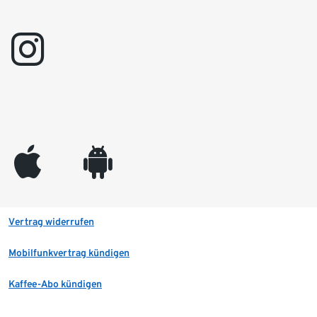
instagram
appleinc
android
Vertrag widerrufen
Mobilfunkvertrag kündigen
Kaffee-Abo kündigen