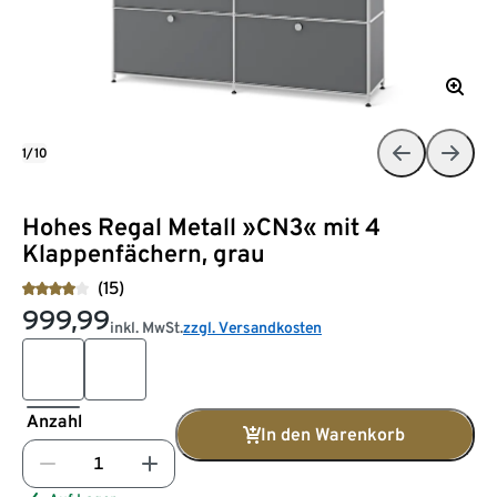
1/10
Hohes Regal Metall »CN3« mit 4
Klappenfächern, grau
(15)
999,99
inkl. MwSt.
zzgl. Versandkosten
Anzahl
In den Warenkorb