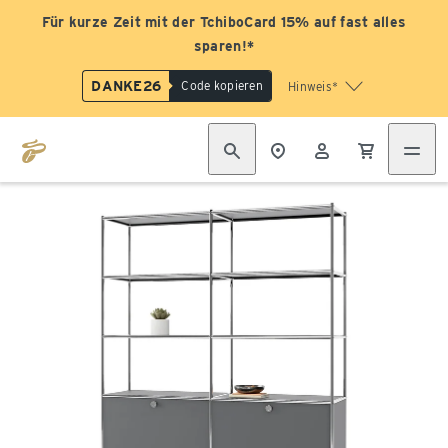
Für kurze Zeit mit der TchiboCard 15% auf fast alles
sparen!*
DANKE26
Code kopieren
Hinweis*