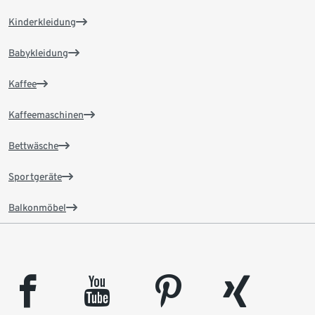
Kinderkleidung
Babykleidung
Kaffee
Kaffeemaschinen
Bettwäsche
Sportgeräte
Balkonmöbel
facebook
youtube
pinterest
xing