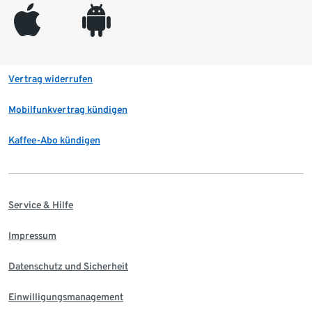
appleinc
android
Vertrag widerrufen
Mobilfunkvertrag kündigen
Kaffee-Abo kündigen
Service & Hilfe
Impressum
Datenschutz und Sicherheit
Einwilligungsmanagement