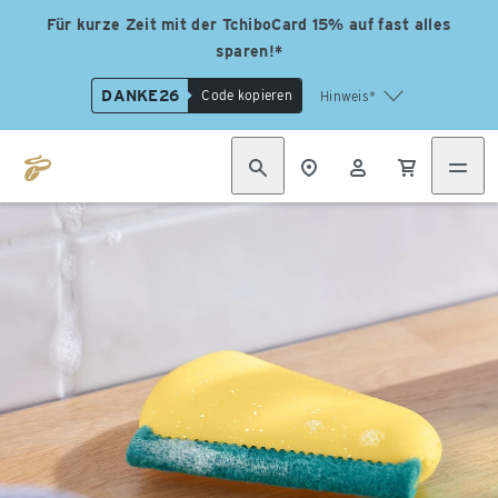
Für kurze Zeit mit der TchiboCard 15% auf fast alles
sparen!*
DANKE26
Code kopieren
Hinweis*