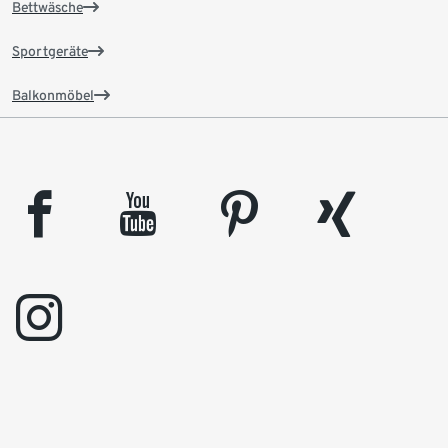
Bettwäsche
Sportgeräte
Balkonmöbel
facebook
youtube
pinterest
xing
instagram