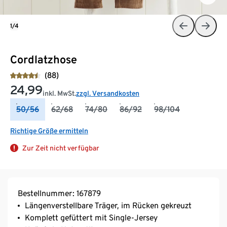
1/4
Cordlatzhose
(88)
24,99
inkl. MwSt.
zzgl. Versandkosten
50/56
62/68
74/80
86/92
98/104
Richtige Größe ermitteln
Zur Zeit nicht verfügbar
Bestellnummer: 167879
Längenverstellbare Träger, im Rücken gekreuzt
Komplett gefüttert mit Single-Jersey