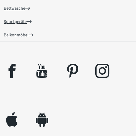
Bettwäsche
Sportgeräte
Balkonmöbel
facebook
youtube
pinterest
instagram
appleinc
android