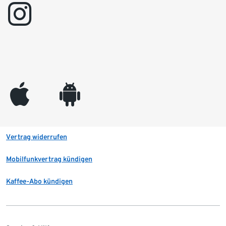
instagram
appleinc
android
Vertrag widerrufen
Mobilfunkvertrag kündigen
Kaffee-Abo kündigen