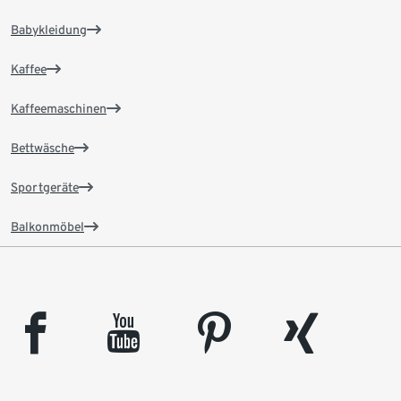
Babykleidung
Kaffee
Kaffeemaschinen
Bettwäsche
Sportgeräte
Balkonmöbel
facebook
youtube
pinterest
xing