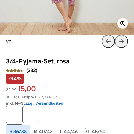
1/2
3/4-Pyjama-Set, rosa
(332)
-34%
15,00
22,99
30-Tage-Bestpreis:
22,99
€
inkl. MwSt.
zzgl. Versandkosten
S 36/38
M 40/42
L 44/46
XL 48/50