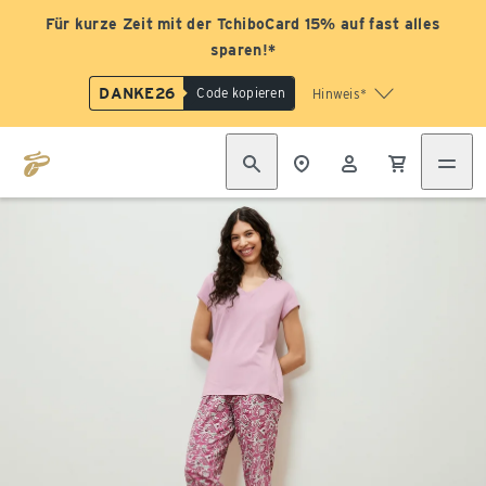
Für kurze Zeit mit der TchiboCard 15% auf fast alles
sparen!*
DANKE26
Code kopieren
Hinweis*