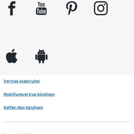
facebook
youtube
pinterest
instagram
appleinc
android
Vertrag widerrufen
Mobilfunkvertrag kündigen
Kaffee-Abo kündigen