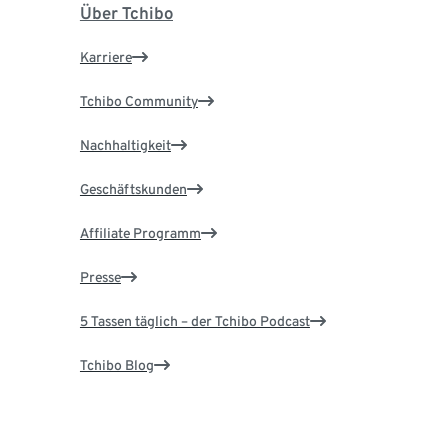
Über Tchibo
Karriere
Tchibo Community
Nachhaltigkeit
Geschäftskunden
Affiliate Programm
Presse
5 Tassen täglich – der Tchibo Podcast
Tchibo Blog