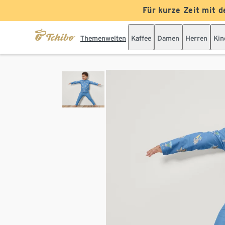
Für kurze Zeit mit d
Themenwelten
Kaffee
Damen
Herren
Kin