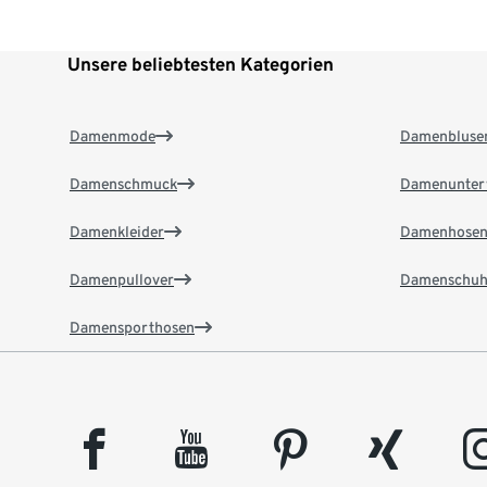
Unsere beliebtesten Kategorien
Damenmode
Damenbluse
Damenschmuck
Damenunter
Damenkleider
Damenhose
Damenpullover
Damenschuh
Damensporthosen
facebook
youtube
pinterest
xing
insta