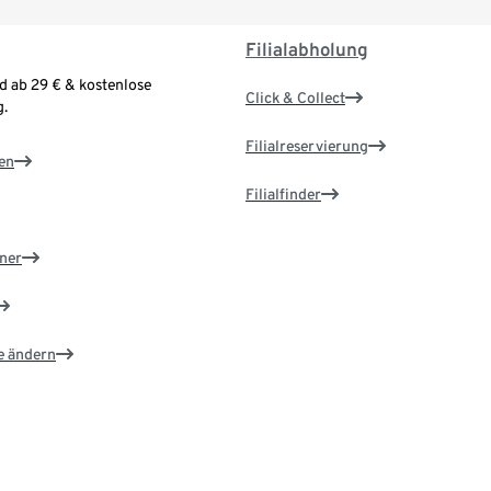
Filialabholung
d ab 29 € & kostenlose
Click & Collect
.
Filialreservierung
en
Filialfinder
ner
e ändern