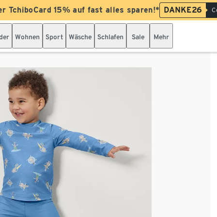
er TchiboCard 15% auf fast alles sparen!*
DANKE26
C
der
Wohnen
Sport
Wäsche
Schlafen
Sale
Mehr