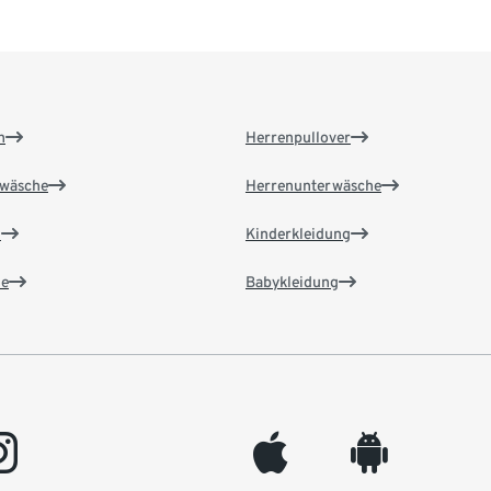
n
Herrenpullover
wäsche
Herrenunterwäsche
n
Kinderkleidung
e
Babykleidung
gram
appleinc
android