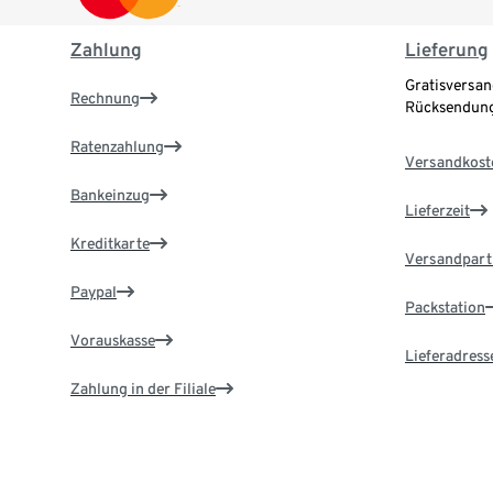
Zahlung
Lieferung
Gratisversan
Rechnung
Rücksendung
Ratenzahlung
Versandkost
Bankeinzug
Lieferzeit
Kreditkarte
Versandpart
Paypal
Packstation
Vorauskasse
Lieferadress
Zahlung in der Filiale