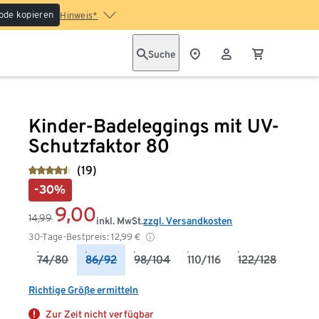
ode kopieren
Hinweis*
Suche
Kinder-Badeleggings mit UV-
Schutzfaktor 80
(19)
-30%
9,00
14,99
inkl. MwSt.
zzgl. Versandkosten
30-Tage-Bestpreis:
12,99
€
74/80
86/92
98/104
110/116
122/128
Richtige Größe ermitteln
Zur Zeit nicht verfügbar