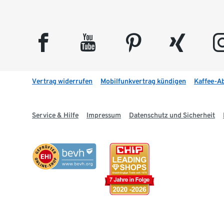
facebook
youtube
pinterest
xing
insta
Vertrag widerrufen
Mobilfunkvertrag kündigen
Kaffee-A
Service & Hilfe
Impressum
Datenschutz und Sicherheit