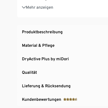
3-teilige Rückentasche mit zusätzlicher Reiß
Mehr anzeigen
Verlängerte Rückenpartie mit rutschhemmen
Vorgeformte Ärmel mit elastischen Stulpen
Reißverschluss mit Stehkragen
Elastische Einsätze im Achselbereich
Produktbeschreibung
Durchgehender Frontreißverschluss mit Kin
Mit reflektierenden Designlementen
Material & Pflege
DryActive Plus by miDori
Qualität
Lieferung & Rücksendung
Kundenbewertungen