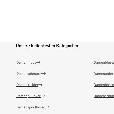
Unsere beliebtesten Kategorien
Damenmode
Damenbluse
Damenschmuck
Damenunter
Damenkleider
Damenhose
Damenpullover
Damenschuh
Damensporthosen