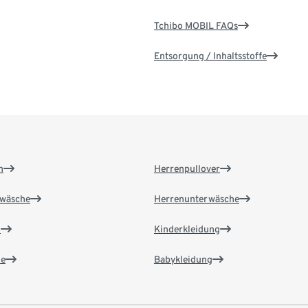
Tchibo MOBIL FAQs
Entsorgung / Inhaltsstoffe
n
Herrenpullover
wäsche
Herrenunterwäsche
n
Kinderkleidung
e
Babykleidung