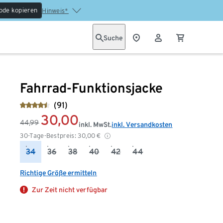
ode kopieren
Hinweis*
Suche
Fahrrad-Funktionsjacke
(91)
30,00
44,99
inkl. MwSt.
inkl. Versandkosten
30-Tage-Bestpreis:
30,00
€
34
36
38
40
42
44
Richtige Größe ermitteln
Zur Zeit nicht verfügbar