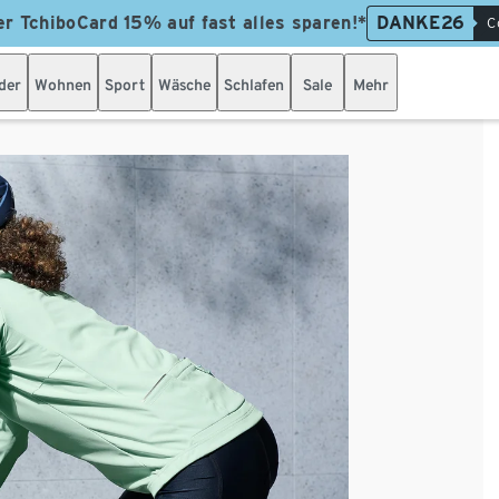
er TchiboCard 15% auf fast alles sparen!*
DANKE26
C
der
Wohnen
Sport
Wäsche
Schlafen
Sale
Mehr