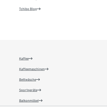
Tchibo Blog
Kaffee
Kaffeemaschinen
Bettwäsche
Sportgeräte
Balkonmöbel