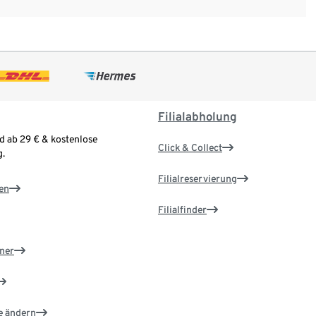
Filialabholung
d ab 29 € & kostenlose
Click & Collect
.
Filialreservierung
en
Filialfinder
ner
e ändern