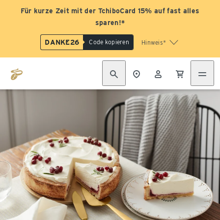
Für kurze Zeit mit der TchiboCard 15% auf fast alles
sparen!*
DANKE26
Code kopieren
Hinweis*