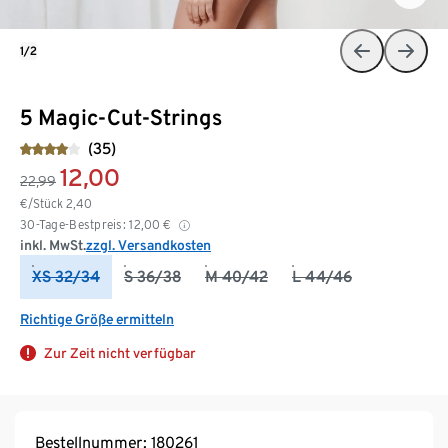
1/2
5 Magic-Cut-Strings
(35)
12,00
22,99
€/Stück
2,40
30-Tage-Bestpreis:
12,00
€
inkl. MwSt.
zzgl. Versandkosten
XS 32/34
S 36/38
M 40/42
L 44/46
Richtige Größe ermitteln
Zur Zeit nicht verfügbar
Bestellnummer: 180261