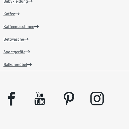
Babykleidung
Kaffee
Kaffeemaschinen
Bettwäsche
Sportgeräte
Balkonmöbel
facebook
youtube
pinterest
instagram