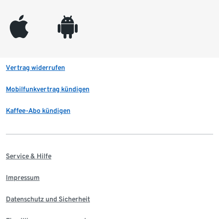
appleinc
android
Vertrag widerrufen
Mobilfunkvertrag kündigen
Kaffee-Abo kündigen
Service & Hilfe
Impressum
Datenschutz und Sicherheit