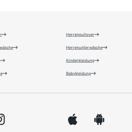
n
Herrenpullover
wäsche
Herrenunterwäsche
n
Kinderkleidung
e
Babykleidung
gram
appleinc
android