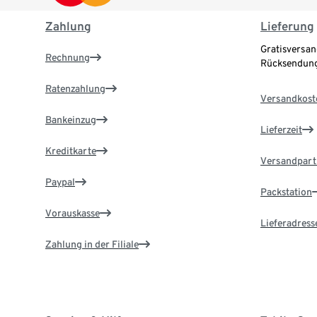
Zahlung
Lieferung
Gratisversan
Rechnung
Rücksendung
Ratenzahlung
Versandkost
Bankeinzug
Lieferzeit
Kreditkarte
Versandpart
Paypal
Packstation
Vorauskasse
Lieferadress
Zahlung in der Filiale