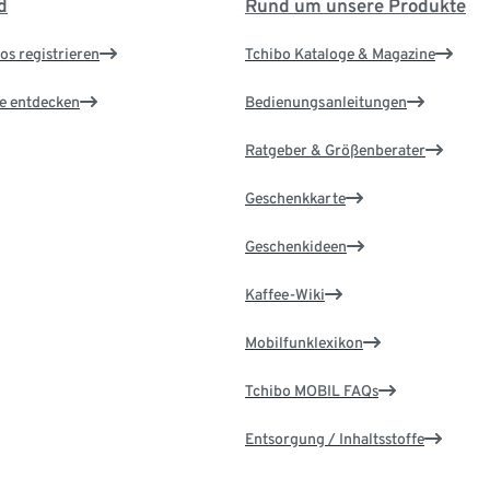
d
Rund um unsere Produkte
os registrieren
Tchibo Kataloge & Magazine
le entdecken
Bedienungsanleitungen
Ratgeber & Größenberater
Geschenkkarte
Geschenkideen
Kaffee-Wiki
Mobilfunklexikon
Tchibo MOBIL FAQs
Entsorgung / Inhaltsstoffe