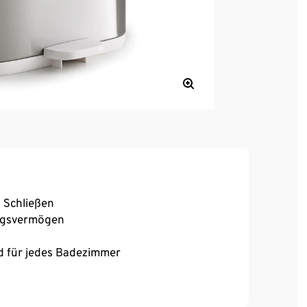
 Schließen
ungsvermögen
d für jedes Badezimmer
nkpads etc.