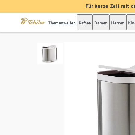
Für kurze Zeit mit d
Themenwelten
Kaffee
Damen
Herren
Kin