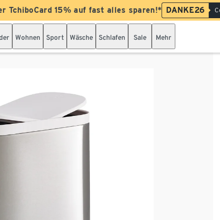
er TchiboCard 15% auf fast alles sparen!*
DANKE26
C
der
Wohnen
Sport
Wäsche
Schlafen
Sale
Mehr