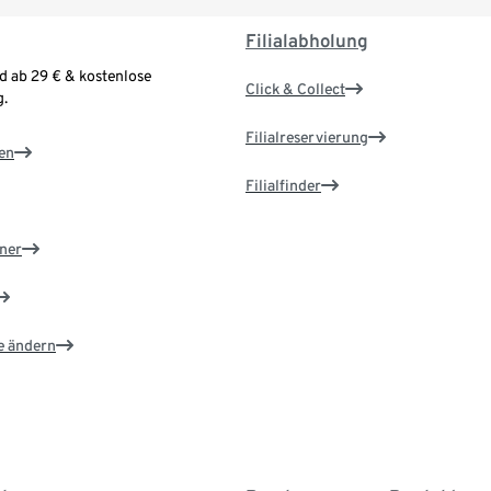
Filialabholung
d ab 29 € & kostenlose
Click & Collect
.
Filialreservierung
en
Filialfinder
ner
e ändern