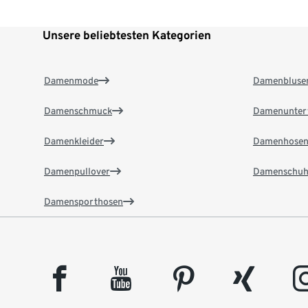
Unsere beliebtesten Kategorien
Damenmode
Damenbluse
Damenschmuck
Damenunter
Damenkleider
Damenhose
Damenpullover
Damenschuh
Damensporthosen
facebook
youtube
pinterest
xing
insta