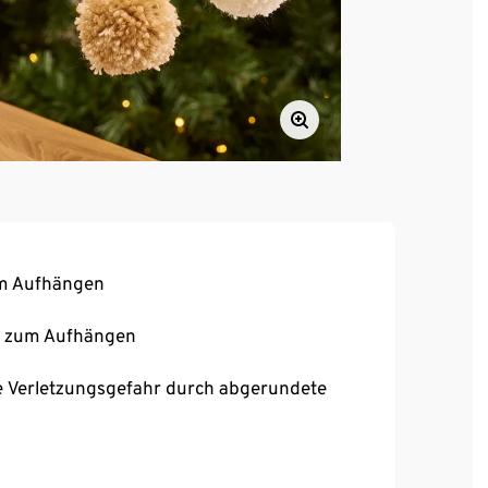
um Aufhängen
on zum Aufhängen
ne Verletzungsgefahr durch abgerundete
den beim Basteln
 zum Einfädeln der Aufhängeschnur