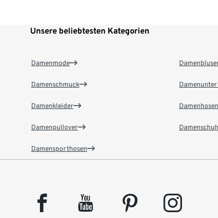
Unsere beliebtesten Kategorien
Damenmode
Damenbluse
Damenschmuck
Damenunter
Damenkleider
Damenhose
Damenpullover
Damenschuh
Damensporthosen
facebook
youtube
pinterest
instagram