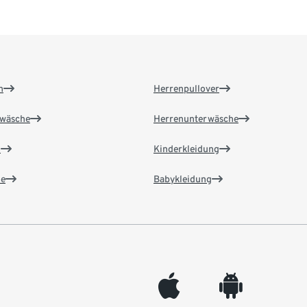
n
Herrenpullover
wäsche
Herrenunterwäsche
n
Kinderkleidung
e
Babykleidung
appleinc
android