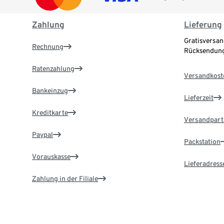
Zahlung
Lieferung
Gratisversan
Rechnung
Rücksendung
Ratenzahlung
Versandkost
Bankeinzug
Lieferzeit
Kreditkarte
Versandpart
Paypal
Packstation
Vorauskasse
Lieferadress
Zahlung in der Filiale