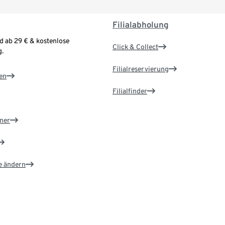
Filialabholung
d ab 29 € & kostenlose
Click & Collect
.
Filialreservierung
en
Filialfinder
ner
e ändern