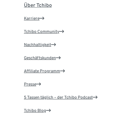
Über Tchibo
Karriere
Tchibo Community
Nachhaltigkeit
Geschäftskunden
Affiliate Programm
Presse
5 Tassen täglich – der Tchibo Podcast
Tchibo Blog