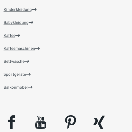
Kinderkleidung
Babykleidung
Kaffee
Kaffeemaschinen
Bettwäsche
Sportgeräte
Balkonmöbel
facebook
youtube
pinterest
xing