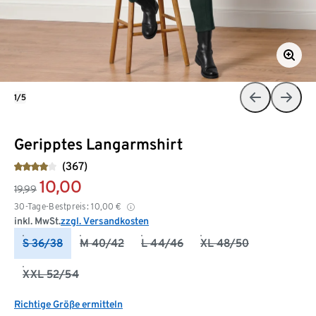
1/5
Geripptes Langarmshirt
(367)
10,00
19,99
30-Tage-Bestpreis:
10,00
€
inkl. MwSt.
zzgl. Versandkosten
S 36/38
M 40/42
L 44/46
XL 48/50
XXL 52/54
Richtige Größe ermitteln