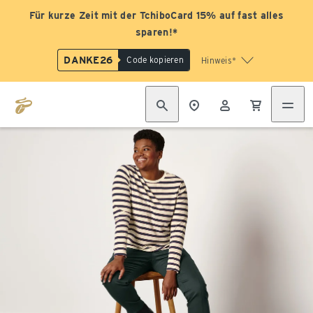
Für kurze Zeit mit der TchiboCard 15% auf fast alles
sparen!*
DANKE26
Code kopieren
Hinweis*