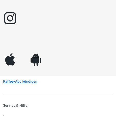
instagram
appleinc
android
Kaffee-Abo kündigen
Service & Hilfe