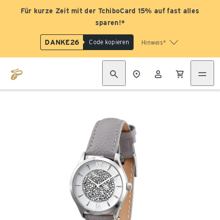
Für kurze Zeit mit der TchiboCard 15% auf fast alles
sparen!*
DANKE26
Code kopieren
Hinweis*