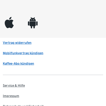
appleinc
android
Vertrag widerrufen
Mobilfunkvertrag kündigen
Kaffee-Abo kündigen
Service & Hilfe
Impressum