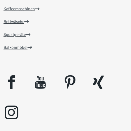
Kaffeemaschinen
Bettwäsche
Sportgeräte
Balkonmöbel
facebook
youtube
pinterest
xing
instagram