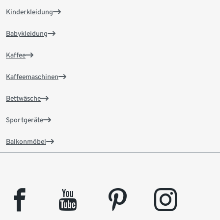
Kinderkleidung
Babykleidung
Kaffee
Kaffeemaschinen
Bettwäsche
Sportgeräte
Balkonmöbel
facebook
youtube
pinterest
instagram