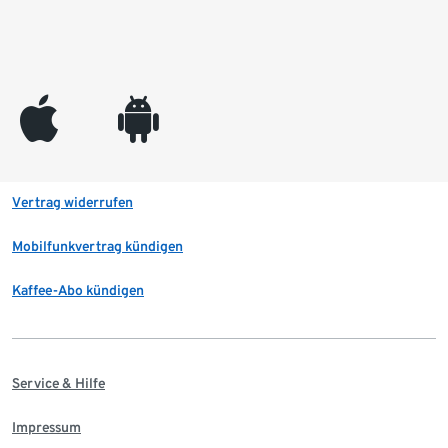
appleinc
android
Vertrag widerrufen
Mobilfunkvertrag kündigen
Kaffee-Abo kündigen
Service & Hilfe
Impressum