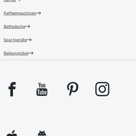
Kaffeemaschinen
Bettwäsche
Sportgeräte
Balkonmöbel
facebook
youtube
pinterest
instagram