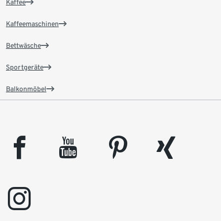
Kaffee
Kaffeemaschinen
Bettwäsche
Sportgeräte
Balkonmöbel
facebook
youtube
pinterest
xing
instagram