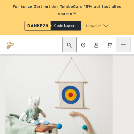
Für kurze Zeit mit der TchiboCard 15% auf fast alles
sparen!*
DANKE26
Code kopieren
Hinweis*