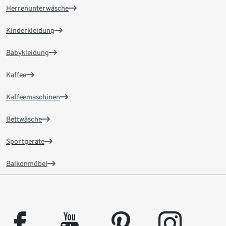
Herrenunterwäsche
Kinderkleidung
Babykleidung
Kaffee
Kaffeemaschinen
Bettwäsche
Sportgeräte
Balkonmöbel
facebook
youtube
pinterest
instagram