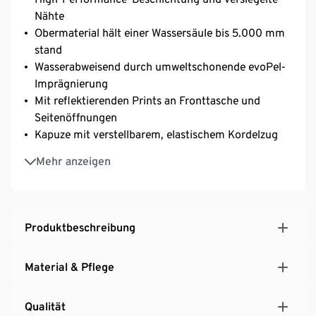
Nähte
Obermaterial hält einer Wassersäule bis 5.000 mm
stand
Wasserabweisend durch umweltschonende evoPel-
Imprägnierung
Mit reflektierenden Prints an Fronttasche und
Seitenöffnungen
Kapuze mit verstellbarem, elastischem Kordelzug
Zusammengefaltet in einer Tasche verstaubar und
Mehr anzeigen
als Gürteltasche tragbar
Mit seitlichen Druckknöpfen zum Verschließen der
Armlöcher
Variabler Halsausschnitt mit Klettverschluss
Produktbeschreibung
2 elastische Handschlaufen innen
One size
Material & Pflege
Qualität