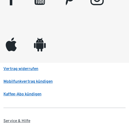
appleinc
android
Vertrag widerrufen
Mobilfunkvertrag kündigen
Kaffee-Abo kündigen
Service & Hilfe