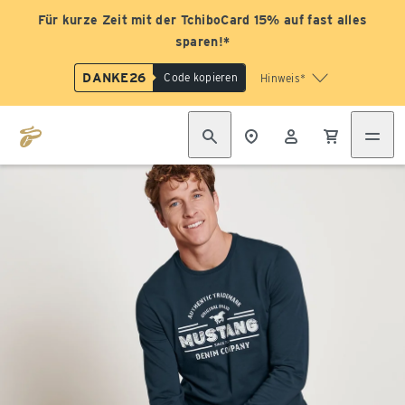
Für kurze Zeit mit der TchiboCard 15% auf fast alles
sparen!*
DANKE26
Code kopieren
Hinweis*