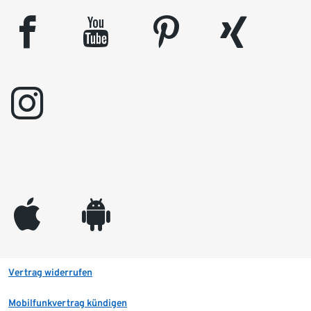
facebook
youtube
pinterest
xing
instagram
appleinc
android
Vertrag widerrufen
Mobilfunkvertrag kündigen