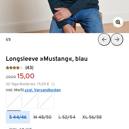
1/3
Longsleeve »Mustang«, blau
(43)
15,00
29,99
30-Tage-Bestpreis:
15,00
€
inkl. MwSt.
zzgl. Versandkosten
S 44/46
M 48/50
L 52/54
XL 56/58