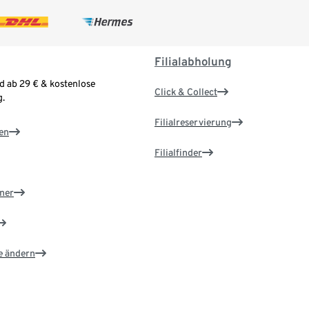
Filialabholung
d ab 29 € & kostenlose
Click & Collect
.
Filialreservierung
en
Filialfinder
ner
e ändern