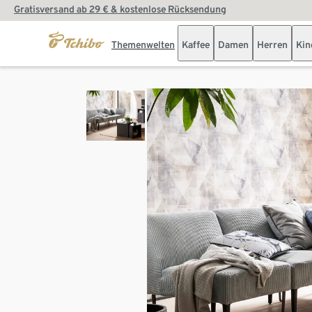
Gratisversand ab 29 € & kostenlose Rücksendung
Themenwelten
Kaffee
Damen
Herren
Kin