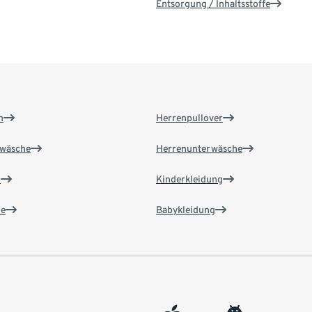
Entsorgung / Inhaltsstoffe
n
Herrenpullover
wäsche
Herrenunterwäsche
n
Kinderkleidung
e
Babykleidung