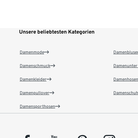
Unsere beliebtesten Kategorien
Damenmode
Damenbluse
Damenschmuck
Damenunter
Damenkleider
Damenhose
Damenpullover
Damenschuh
Damensporthosen