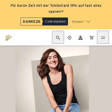
Für kurze Zeit mit der TchiboCard 15% auf fast alles
sparen!*
DANKE26
Code kopieren
Hinweis*