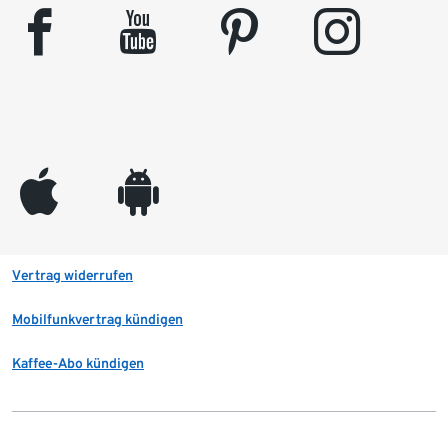
facebook
youtube
pinterest
instagram
appleinc
android
Vertrag widerrufen
Mobilfunkvertrag kündigen
Kaffee-Abo kündigen