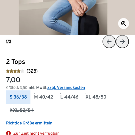
1/2
2 Tops
(328)
7,00
inkl. MwSt.
zzgl. Versandkosten
€/Stück
3,50
S 36/38
M 40/42
L 44/46
XL 48/50
XXL 52/54
Richtige Größe ermitteln
Zur Zeit nicht verfügbar