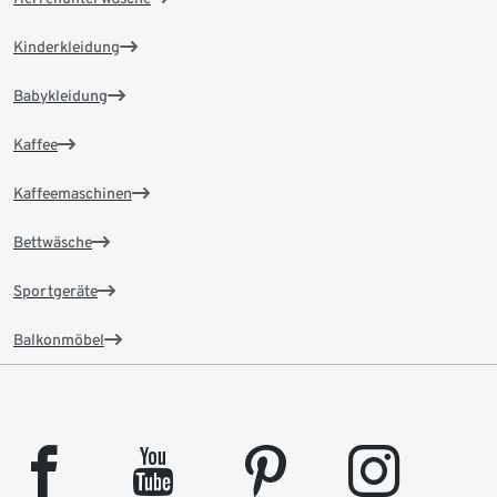
Kinderkleidung
Babykleidung
Kaffee
Kaffeemaschinen
Bettwäsche
Sportgeräte
Balkonmöbel
facebook
youtube
pinterest
instagram