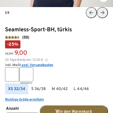
1/3
Seamless-Sport-BH, türkis
(88)
-25%
9,00
14,99
30-Tage-Bestpreis:
12,00
€
inkl. MwSt.
zzgl. Versandkosten
XS 32/34
S 36/38
M 40/42
L 44/46
Richtige Größe ermitteln
Anzahl
In den Warenkorb