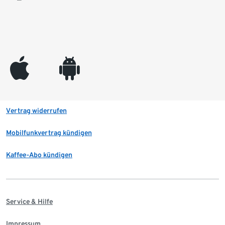
appleinc
android
Vertrag widerrufen
Mobilfunkvertrag kündigen
Kaffee-Abo kündigen
Service & Hilfe
Impressum