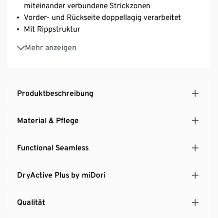
miteinander verbundene Strickzonen
Vorder- und Rückseite doppellagig verarbeitet
Mit Rippstruktur
Mit herausnehmbaren Schaumstoffpolstern
Mehr anzeigen
Rundhalsausschnitt und breites Unterbrustband
Softes, elastisches Material mit der Faser Creora® –
für einen optimalen Bodyforming-Effekt
Produktbeschreibung
Material & Pflege
Functional Seamless
DryActive Plus by miDori
Qualität