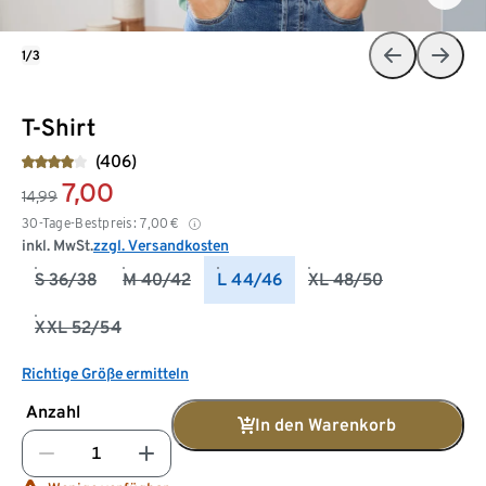
1/3
T-Shirt
(406)
7,00
14,99
30-Tage-Bestpreis:
7,00
€
inkl. MwSt.
zzgl. Versandkosten
S 36/38
M 40/42
L 44/46
XL 48/50
XXL 52/54
Richtige Größe ermitteln
Anzahl
In den Warenkorb